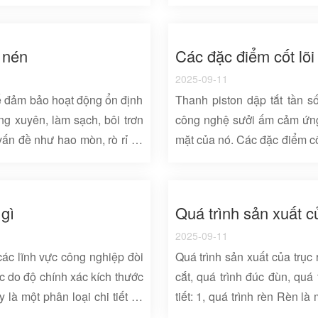
thép liền mạch Các kịch bản
lượng. Các chi tiết như sau:
iảm xóc, vv, phù hợp cho tải
thanh piston (ví dụ, tải trọ
uất: Sau khi dập tắt và ủ, độ
thép 45 #), thép kết cấu hợp
 nén
g bề mặt sau khi dập tắt tần
304, 316) được ưu tiên. Nhữ
2025-09-11
cao và khả năng chống ăn m
 để đảm bảo hoạt động ổn định
Thanh piston dập tắt tần s
ng xuyên, làm sạch, bôi trơn
công nghệ sưởi ấm cảm ứng
vấn đề như hao mòn, rò rỉ và
mặt của nó. Các đặc điểm cố
điểm chính: 1, kiểm tra hàng
cường hiệu suất bề mặt, lợi
nh piston: Kiểm tra các vết
thống đảm bảo chất lượng toà
trầy xước nhỏ có thể được sửa
hiệu suất bề mặt: Khó và c
gì
Quá trình sản xuất c
 trọng đòi hỏi ...
cao sử dụng cảm ứng điện từ 
2025-09-11
các lĩnh vực công nghiệp đòi
Quá trình sản xuất của trục
ác do độ chính xác kích thước
cắt, quá trình đúc đùn, quá
y là một phân loại chi tiết về
tiết: 1, quá trình rèn Rèn l
của nó: 1, Hệ thống thủy lực
gây ra biến dạng nhựa của v