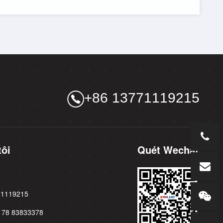
+86 13771119215
tôi
Quét Wechat
771119215
3178 83833378