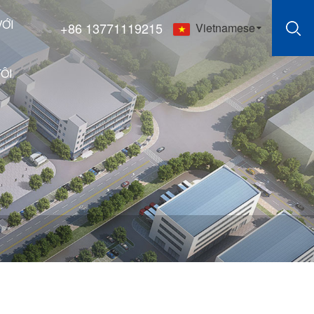
VỚI
+86 13771119215
Vietnamese
ÔI