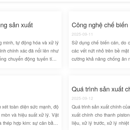
ong sản xuất
Công nghệ chế biến 
2025-09-11
g minh, tự động hóa và xử lý
Sử dụng chế biến cán, do c
tính chính xác đã nổi lên như
các vết nứt nhỏ trên bề mặt
ống chuyển động tuyến tính.
cường khả năng chống ăn mò
p hướng dẫn chuyển động đặc
vết nứt mệt mỏi, do đó tăn
 quyết các yêu cầu cốt lõi của
cán hình thành, một lớp làm
 dây chuyền lắp ráp tự động.
biến dạng đàn hồi và nhựa c
điểm kỹ thuật, lợi th...
năng chống mài mòn của bề m
2025-09-12
sự gi...
m xét toàn diện sức mạnh, độ
Quá trình sản xuất chính củ
mòn và hiệu suất xử lý. Vật
xuất chính cho thanh pisto
và thép hợp kim: sự cân bằng
liệu, xử lý trước, xử lý nhiệ