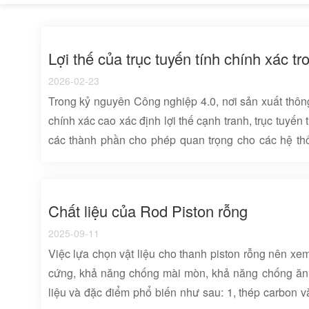
Lợi thế của trục tuyến tính chính xác tr
2026-02-23
Trong kỷ nguyên Công nghiệp 4.0, nơi sản xuất thôn
chính xác cao xác định lợi thế cạnh tranh, trục tuyến 
các thành phần cho phép quan trọng cho các hệ th
Các thành phần hình trụ được thiết kế này cung cấ
biệt, độ chính xác vị trí và độ tin cậy cấu trúc - giải
các quy trình sản xuất hiện đại từ gia công CNC đến
Chất liệu của Rod Piston rỗng
Bài viết này giải thích một cách có hệ thống về các đặc 
2025-09-11
Việc lựa chọn vật liệu cho thanh piston rỗng nên xe
cứng, khả năng chống mài mòn, khả năng chống ăn 
liệu và đặc điểm phổ biến như sau: 1, thép carbon 