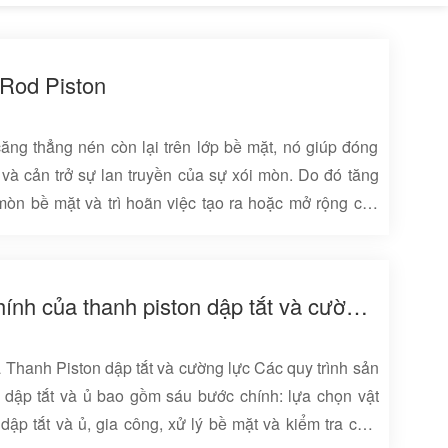
Rod Piston
ăng thẳng nén còn lại trên lớp bề mặt, nó giúp đóng
 và cản trở sự lan truyền của sự xói mòn. Do đó tăng
n bề mặt và trì hoãn việc tạo ra hoặc mở rộng các
g cường độ mệt mỏi của thanh xi lanh dầu. Bằng cách
 cứng lạnh được hình thành trên bề mặt cán, làm giảm
ủa bề mặt tiếp xúc của cặp mài, do đó cải thiện khả
Quá trình sản xuất chính của thanh piston dập tắt và cường lực
ặt thanh xi lanh và tránh bỏng do mài. Sau khi cán,
a Thanh Piston dập tắt và cường lực Các quy trình sản
n dập tắt và ủ bao gồm sáu bước chính: lựa chọn vật
t dập tắt và ủ, gia công, xử lý bề mặt và kiểm tra chất