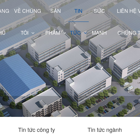
ANG
VỀ CHÚNG
SẢN
TIN
SỨC
LIÊN HỆ 
HỦ
TÔI
PHẨM
TỨC
MẠNH
CHÚNG T
Dòng trục rỗng
Tin tức công ty
Tin tức ngành