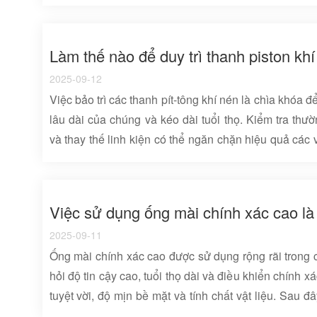
giữa cường độ cao và kinh tế 35 thép, 45 thép ống 
ứng dụng: Xi lanh thủy lực chung, xi lanh khí, bộ g
trung bình, môi trường không ăn mòn. Đặc điểm hiệu s
Làm thế nào để duy trì thanh piston khí
cứng của thép 45 có thể đạt 229 - 285HB, và độ cứn
2025-09-12
số cao có thể đạt 45 - 52HRC, cải thiện đáng...
Việc bảo trì các thanh pít-tông khí nén là chìa khóa
lâu dài của chúng và kéo dài tuổi thọ. Kiểm tra thườ
và thay thế linh kiện có thể ngăn chặn hiệu quả các 
tắc nghẽn. Sau đây là các bước bảo trì chi tiết và 
ngày và làm sạch Kiểm tra trực quan Bề mặt của tha
trầy xước, vết lõm, rỉ sét hoặc lớp phủ lột. Các vết 
Việc sử dụng ống mài chính xác cao là 
chữa bằng đánh bóng đá dầu, trong khi thiệt hại nghiêm
2025-09-11
Ống mài chính xác cao được sử dụng rộng rãi trong 
hỏi độ tin cậy cao, tuổi thọ dài và điều khiển chính x
tuyệt vời, độ mịn bề mặt và tính chất vật liệu. Sau đâ
việc sử dụng chính và các kịch bản ứng dụng cụ thể 