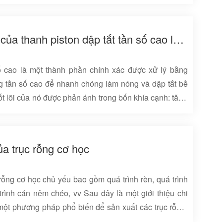
 1. Lựa chọn vật liệu Dựa trên điều kiện làm việc của
ng, ăn mòn môi trường), thép carbon trung bình (ví dụ,
 kim (ví dụ, 40Cr, 35CrMo), hoặc thép không gỉ (ví dụ,
Các đặc điểm cốt lõi của thanh piston dập tắt tần số cao là gì
ng vật liệu này phải thể hiện độ bền cao, độ dẻo dai
òn. Ki&#...
ố cao là một thành phần chính xác được xử lý bằng
 tần số cao để nhanh chóng làm nóng và dập tắt bề
t lõi của nó được phản ánh trong bốn khía cạnh: tăng
 thế quy trình đáng kể, kịch bản ứng dụng rộng và hệ
n diện. Một phân tích chi tiết như sau: 1. Tăng cường
hống mài mòn, cứng và chống mệt mỏi dập tắt tần số
ủa trục rỗng cơ học
để làm nóng bề mặt thanh piston đến nhiệt độ d̑...
 rỗng cơ học chủ yếu bao gồm quá trình rèn, quá trình
 trình cán nêm chéo, vv Sau đây là một giới thiệu chi
à một phương pháp phổ biến để sản xuất các trục rỗng,
ật liệu kim loại thông qua áp suất và hiệu ứng nhiệt,