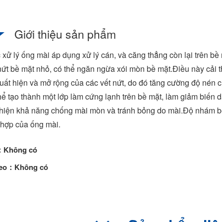
Giới thiệu sản phẩm
 xử lý ống mài áp dụng xử lý cán, và căng thẳng còn lại trên bề
nứt bề mặt nhỏ, có thể ngăn ngừa xói mòn bề mặt.Điều này cải
uất hiện và mở rộng của các vết nứt, do đó tăng cường độ nén
hể tạo thành một lớp làm cứng lạnh trên bề mặt, làm giảm biến 
thiện khả năng chống mài mòn và tránh bỏng do mài.Độ nhám bề
hợp của ống mài.
：Không có
heo：Không có