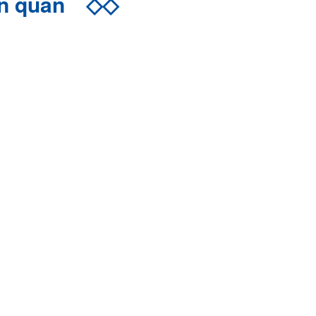
ên quan
◇◇