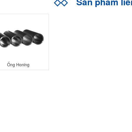
◇◇
Sản phẩm li
Ống Honing