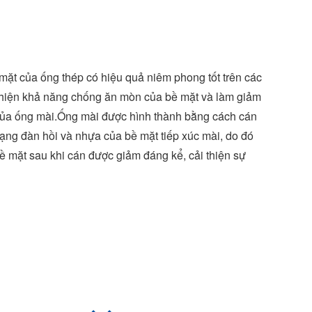
o
I
r
e
r
k
n
s
t
 mặt của ống thép có hiệu quả niêm phong tốt trên các
 thiện khả năng chống ăn mòn của bề mặt và làm giảm
 của ống mài.Ống mài được hình thành bằng cách cán
dạng đàn hồi và nhựa của bề mặt tiếp xúc mài, do đó
 mặt sau khi cán được giảm đáng kể, cải thiện sự