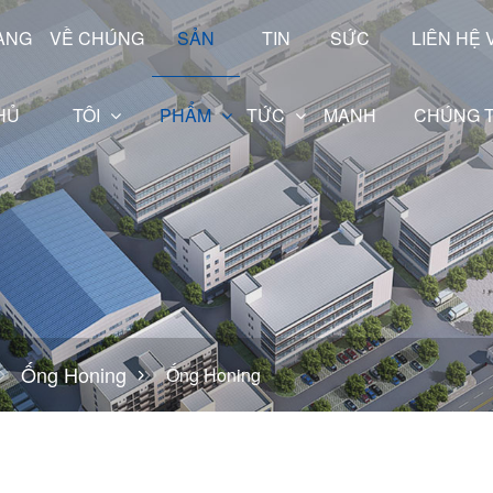
ANG
VỀ CHÚNG
SẢN
TIN
SỨC
LIÊN HỆ 
HỦ
TÔI
PHẨM
TỨC
MẠNH
CHÚNG T
Dòng trục rỗng
Ống Honing
Ống Honing